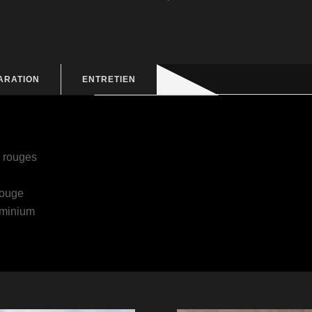
ARATION
ENTRETIEN
s rouges
Rouge
uminium