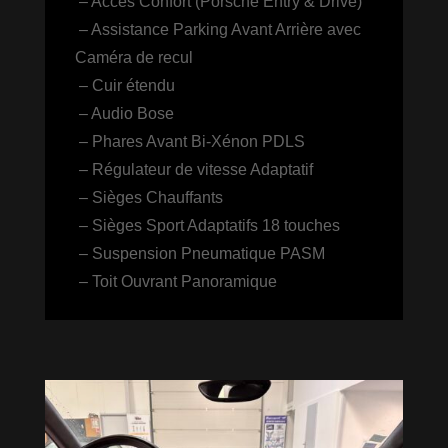
– Accès Confort (Porsche Entry & Drive)
– Assistance Parking Avant Arrière avec
Caméra de recul
– Cuir étendu
– Audio Bose
– Phares Avant Bi-Xénon PDLS
– Régulateur de vitesse Adaptatif
– Sièges Chauffants
– Sièges Sport Adaptatifs 18 touches
– Suspension Pneumatique PASM
– Toit Ouvrant Panoramique